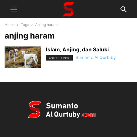
Home
Tags
Anjing haram
anjing haram
Islam, Anjing, dan Saluki
Sumanto Al Qurtuby
FACEBOOK POST