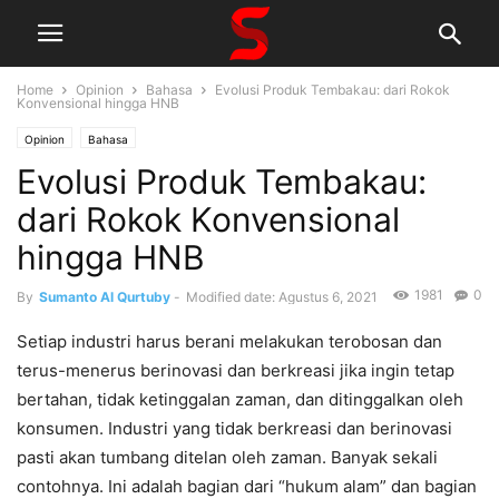
Home
Opinion
Bahasa
Evolusi Produk Tembakau: dari Rokok
Konvensional hingga HNB
Opinion
Bahasa
Evolusi Produk Tembakau:
dari Rokok Konvensional
hingga HNB
1981
0
By
Sumanto Al Qurtuby
-
Modified date: Agustus 6, 2021
Setiap industri harus berani melakukan terobosan dan
terus-menerus berinovasi dan berkreasi jika ingin tetap
bertahan, tidak ketinggalan zaman, dan ditinggalkan oleh
konsumen. Industri yang tidak berkreasi dan berinovasi
pasti akan tumbang ditelan oleh zaman. Banyak sekali
contohnya. Ini adalah bagian dari “hukum alam” dan bagian