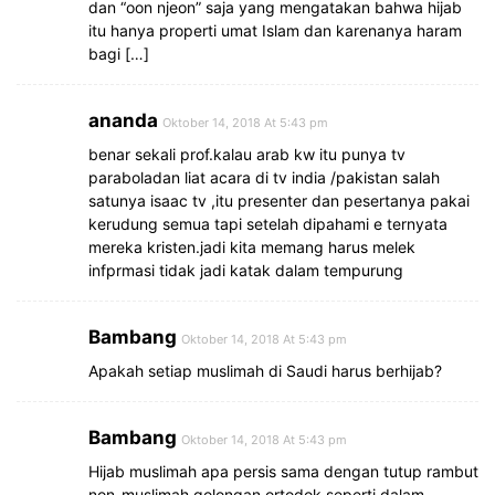
dan “oon njeon” saja yang mengatakan bahwa hijab
itu hanya properti umat Islam dan karenanya haram
bagi […]
ananda
Oktober 14, 2018 At 5:43 pm
benar sekali prof.kalau arab kw itu punya tv
paraboladan liat acara di tv india /pakistan salah
satunya isaac tv ,itu presenter dan pesertanya pakai
kerudung semua tapi setelah dipahami e ternyata
mereka kristen.jadi kita memang harus melek
infprmasi tidak jadi katak dalam tempurung
Bambang
Oktober 14, 2018 At 5:43 pm
Apakah setiap muslimah di Saudi harus berhijab?
Bambang
Oktober 14, 2018 At 5:43 pm
Hijab muslimah apa persis sama dengan tutup rambut
non-muslimah golongan ortodok seperti dalam