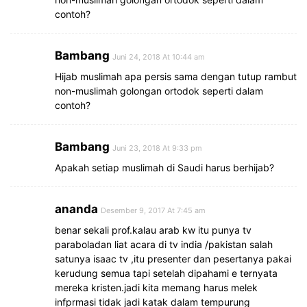
contoh?
Bambang
Juni 24, 2018 At 10:44 am
Hijab muslimah apa persis sama dengan tutup rambut
non-muslimah golongan ortodok seperti dalam
contoh?
Bambang
Juni 23, 2018 At 9:33 pm
Apakah setiap muslimah di Saudi harus berhijab?
ananda
Desember 9, 2017 At 7:45 am
benar sekali prof.kalau arab kw itu punya tv
paraboladan liat acara di tv india /pakistan salah
satunya isaac tv ,itu presenter dan pesertanya pakai
kerudung semua tapi setelah dipahami e ternyata
mereka kristen.jadi kita memang harus melek
infprmasi tidak jadi katak dalam tempurung