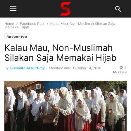
Home
Facebook Post
Kalau Mau, Non-Muslimah Silakan Saja
Memakai Hijab
Facebook Post
Kalau Mau, Non-Muslimah
Silakan Saja Memakai Hijab
7
By
Sumanto Al Qurtuby
-
Modified date: Oktober 14, 2018
6849