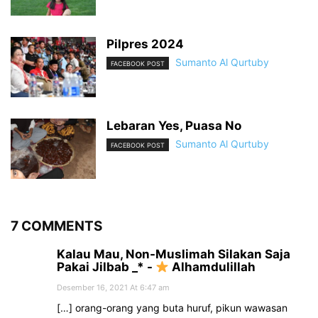
Pilpres 2024
Sumanto Al Qurtuby
FACEBOOK POST
Lebaran Yes, Puasa No
Sumanto Al Qurtuby
FACEBOOK POST
7 COMMENTS
Kalau Mau, Non-Muslimah Silakan Saja
Pakai Jilbab _* -
Alhamdulillah
Desember 16, 2021 At 6:47 am
[…] orang-orang yang buta huruf, pikun wawasan