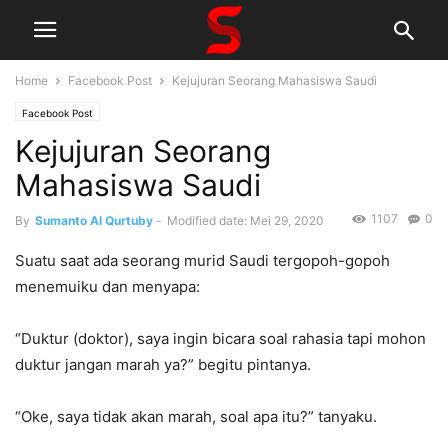
Home
Facebook Post
Kejujuran Seorang Mahasiswa Saudi
Facebook Post
Kejujuran Seorang
Mahasiswa Saudi
1107
0
By
Sumanto Al Qurtuby
-
Modified date: Mei 29, 2020
Suatu saat ada seorang murid Saudi tergopoh-gopoh
menemuiku dan menyapa:
“Duktur (doktor), saya ingin bicara soal rahasia tapi mohon
duktur jangan marah ya?” begitu pintanya.
“Oke, saya tidak akan marah, soal apa itu?” tanyaku.